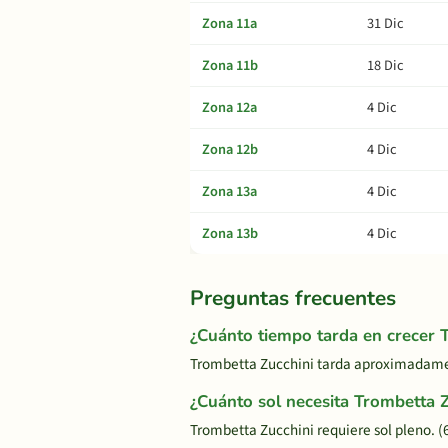
Zona 11a
31 Dic
Zona 11b
18 Dic
Zona 12a
4 Dic
Zona 12b
4 Dic
Zona 13a
4 Dic
Zona 13b
4 Dic
Preguntas frecuentes
¿Cuánto tiempo tarda en crecer 
Trombetta Zucchini tarda aproximadamen
¿Cuánto sol necesita Trombetta Z
Trombetta Zucchini requiere sol pleno. (6+