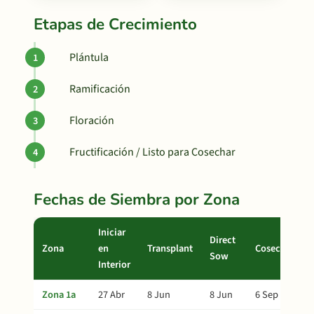
Etapas de Crecimiento
Plántula
Ramificación
Floración
Fructificación / Listo para Cosechar
Fechas de Siembra por Zona
Iniciar
Direct
Zona
en
Transplant
Cosecha
Sow
Interior
Zona 1a
27 Abr
8 Jun
8 Jun
6 Sep