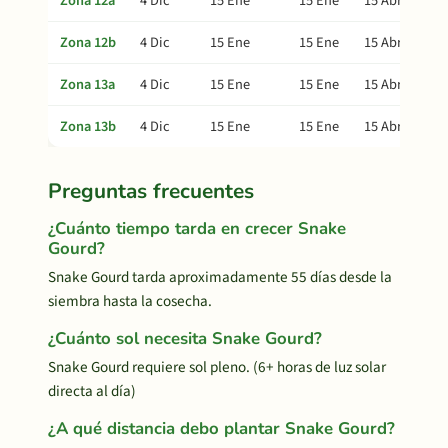
Zona 12a
4 Dic
15 Ene
15 Ene
15 Abr
Zona 12b
4 Dic
15 Ene
15 Ene
15 Abr
Zona 13a
4 Dic
15 Ene
15 Ene
15 Abr
Zona 13b
4 Dic
15 Ene
15 Ene
15 Abr
Preguntas frecuentes
¿Cuánto tiempo tarda en crecer Snake
Gourd?
Snake Gourd tarda aproximadamente 55 días desde la
siembra hasta la cosecha.
¿Cuánto sol necesita Snake Gourd?
Snake Gourd requiere sol pleno. (6+ horas de luz solar
directa al día)
¿A qué distancia debo plantar Snake Gourd?