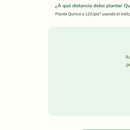
¿A qué distancia debo plantar Q
Plante Quince a 120/pie² usando el mét
Ra
p