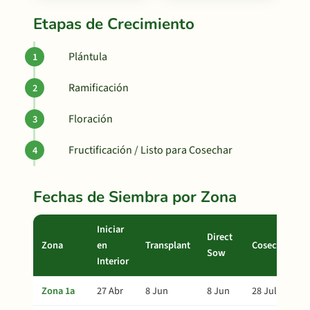
Etapas de Crecimiento
Plántula
Ramificación
Floración
Fructificación / Listo para Cosechar
Fechas de Siembra por Zona
Iniciar
Direct
Zona
en
Transplant
Cosecha
Sow
Interior
Zona 1a
27 Abr
8 Jun
8 Jun
28 Jul