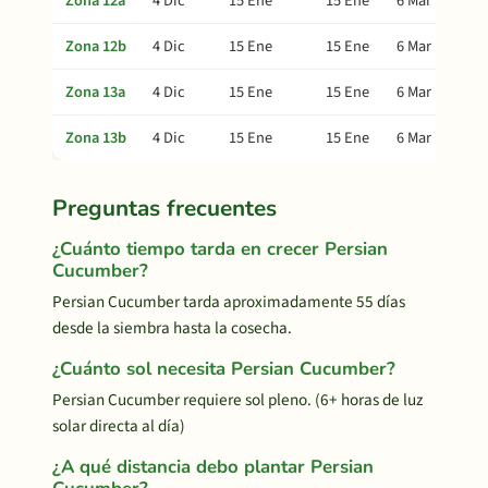
Zona 12a
4 Dic
15 Ene
15 Ene
6 Mar
Zona 12b
4 Dic
15 Ene
15 Ene
6 Mar
Zona 13a
4 Dic
15 Ene
15 Ene
6 Mar
Zona 13b
4 Dic
15 Ene
15 Ene
6 Mar
Preguntas frecuentes
¿Cuánto tiempo tarda en crecer Persian
Cucumber?
Persian Cucumber tarda aproximadamente 55 días
desde la siembra hasta la cosecha.
¿Cuánto sol necesita Persian Cucumber?
Persian Cucumber requiere sol pleno. (6+ horas de luz
solar directa al día)
¿A qué distancia debo plantar Persian