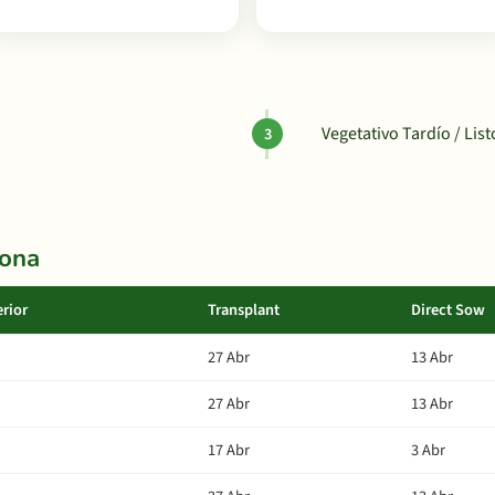
Vegetativo Tardío / Lis
Zona
erior
Transplant
Direct Sow
27 Abr
13 Abr
27 Abr
13 Abr
17 Abr
3 Abr