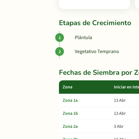
Etapas de Crecimiento
Plántula
Vegetativo Temprano
Fechas de Siembra por 
Zona
Iniciar en Int
Zona 1a
13 Abr
Zona 1b
13 Abr
Zona 2a
3 Abr