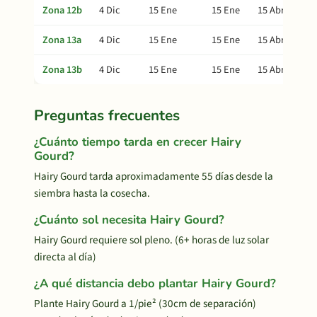
Zona 12b
4 Dic
15 Ene
15 Ene
15 Abr
Zona 13a
4 Dic
15 Ene
15 Ene
15 Abr
Zona 13b
4 Dic
15 Ene
15 Ene
15 Abr
Preguntas frecuentes
¿Cuánto tiempo tarda en crecer Hairy
Gourd?
Hairy Gourd tarda aproximadamente 55 días desde la
siembra hasta la cosecha.
¿Cuánto sol necesita Hairy Gourd?
Hairy Gourd requiere sol pleno. (6+ horas de luz solar
directa al día)
¿A qué distancia debo plantar Hairy Gourd?
Plante Hairy Gourd a 1/pie² (30cm de separación)