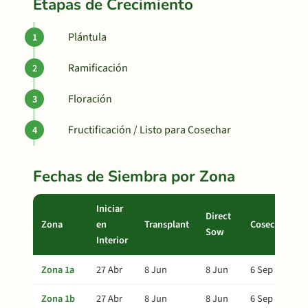
Etapas de Crecimiento
Plántula
Ramificación
Floración
Fructificación / Listo para Cosechar
Fechas de Siembra por Zona
Iniciar
Direct
Zona
en
Transplant
Cosecha
Sow
Interior
Zona 1a
27 Abr
8 Jun
8 Jun
6 Sep
Zona 1b
27 Abr
8 Jun
8 Jun
6 Sep