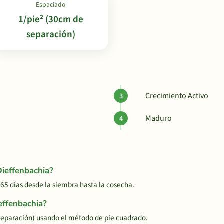
Espaciado
1/pie² (30cm de
separación)
Crecimiento Activo
Maduro
Dieffenbachia?
5 días desde la siembra hasta la cosecha.
effenbachia?
separación) usando el método de pie cuadrado.