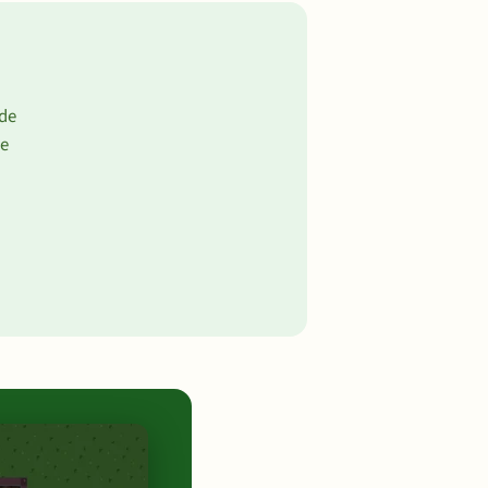
 de
de