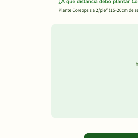
¿A qué distancia debo plantar Co
Plante Coreopsis a 2/pie² (15-20cm de s
h