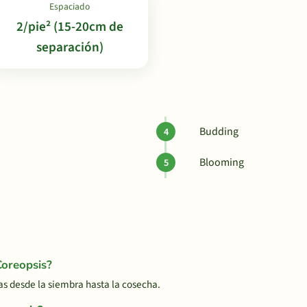
Espaciado
2/pie² (15-20cm de
separación)
Budding
Blooming
Coreopsis?
s desde la siembra hasta la cosecha.