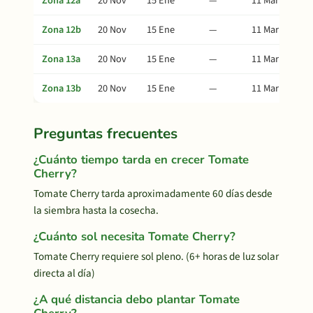
Zona 12a
20 Nov
15 Ene
—
11 Mar
Zona 12b
20 Nov
15 Ene
—
11 Mar
Zona 13a
20 Nov
15 Ene
—
11 Mar
Zona 13b
20 Nov
15 Ene
—
11 Mar
Preguntas frecuentes
¿Cuánto tiempo tarda en crecer Tomate
Cherry?
Tomate Cherry tarda aproximadamente 60 días desde
la siembra hasta la cosecha.
¿Cuánto sol necesita Tomate Cherry?
Tomate Cherry requiere sol pleno. (6+ horas de luz solar
directa al día)
¿A qué distancia debo plantar Tomate