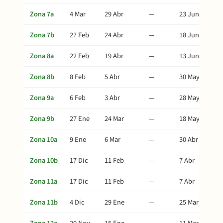
Zona 7a
4 Mar
29 Abr
—
23 Jun
Zona 7b
27 Feb
24 Abr
—
18 Jun
Zona 8a
22 Feb
19 Abr
—
13 Jun
Zona 8b
8 Feb
5 Abr
—
30 May
Zona 9a
6 Feb
3 Abr
—
28 May
Zona 9b
27 Ene
24 Mar
—
18 May
Zona 10a
9 Ene
6 Mar
—
30 Abr
Zona 10b
17 Dic
11 Feb
—
7 Abr
Zona 11a
17 Dic
11 Feb
—
7 Abr
Zona 11b
4 Dic
29 Ene
—
25 Mar