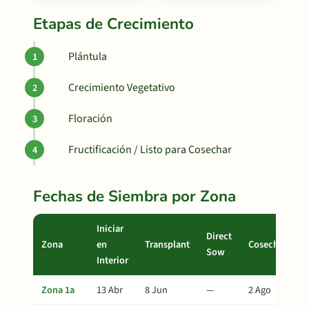
Etapas de Crecimiento
Plántula
Crecimiento Vegetativo
Floración
Fructificación / Listo para Cosechar
Fechas de Siembra por Zona
Iniciar
Direct
Zona
en
Transplant
Cosecha
Sow
Interior
Zona 1a
13 Abr
8 Jun
—
2 Ago