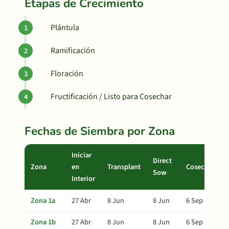
Etapas de Crecimiento
Plántula
Ramificación
Floración
Fructificación / Listo para Cosechar
Fechas de Siembra por Zona
Iniciar
Direct
Zona
en
Transplant
Cosecha
Sow
Interior
Zona 1a
27 Abr
8 Jun
8 Jun
6 Sep
Zona 1b
27 Abr
8 Jun
8 Jun
6 Sep