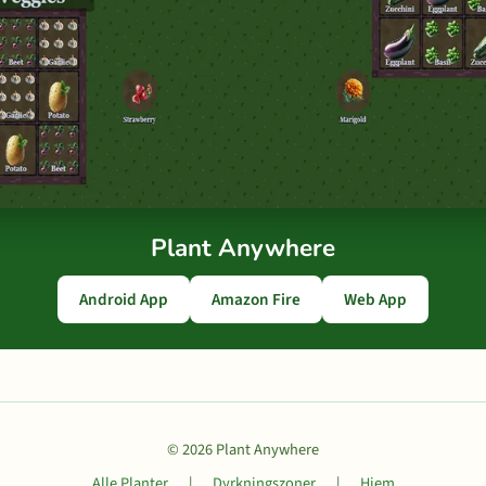
Plant Anywhere
Android App
Amazon Fire
Web App
© 2026 Plant Anywhere
Alle Planter
|
Dyrkningszoner
|
Hjem