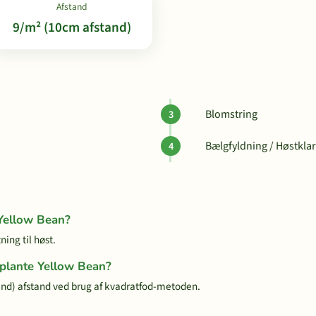
Afstand
9/m² (10cm afstand)
Blomstring
Bælgfyldning / Høstklar
 Yellow Bean?
ing til høst.
 plante Yellow Bean?
nd) afstand ved brug af kvadratfod-metoden.