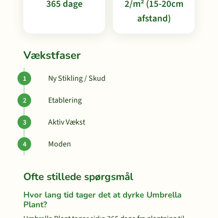
365 dage
2/m² (15-20cm
afstand)
Vækstfaser
Ny Stikling / Skud
Etablering
Aktiv Vækst
Moden
Ofte stillede spørgsmål
Hvor lang tid tager det at dyrke Umbrella
Plant?