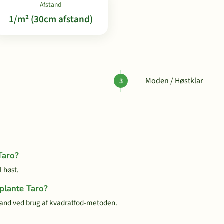
Afstand
1/m² (30cm afstand)
Moden / Høstklar
Taro?
l høst.
 plante Taro?
tand ved brug af kvadratfod-metoden.