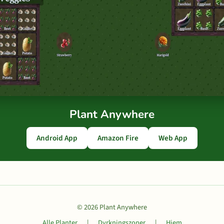
Plant Anywhere
Android App
Amazon Fire
Web App
© 2026 Plant Anywhere
Alle Planter
|
Dyrkningszoner
|
Hjem