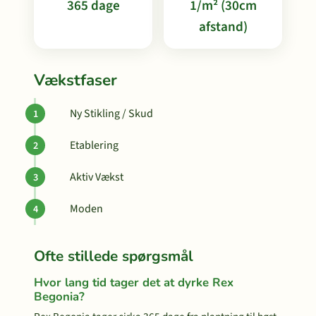
365 dage
1/m² (30cm
afstand)
Vækstfaser
Ny Stikling / Skud
Etablering
Aktiv Vækst
Moden
Ofte stillede spørgsmål
Hvor lang tid tager det at dyrke Rex
Begonia?