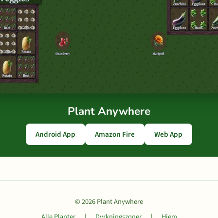
Plant Anywhere
Android App
Amazon Fire
Web App
© 2026 Plant Anywhere
Alle Planter
|
Dyrkningszoner
|
Hjem