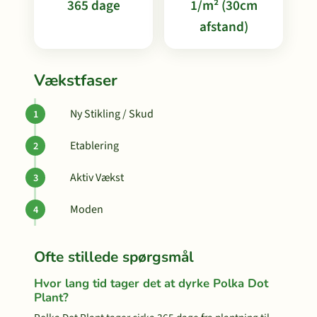
365 dage
1/m² (30cm
afstand)
Vækstfaser
Ny Stikling / Skud
Etablering
Aktiv Vækst
Moden
Ofte stillede spørgsmål
Hvor lang tid tager det at dyrke Polka Dot
Plant?