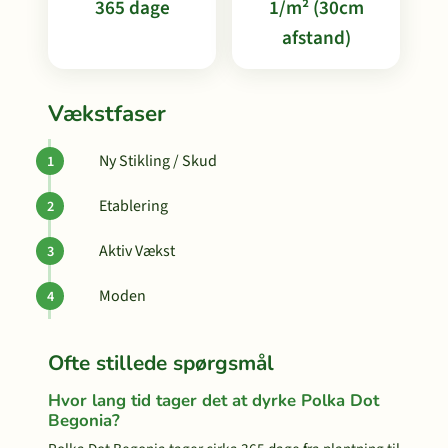
365 dage
1/m² (30cm
afstand)
Vækstfaser
Ny Stikling / Skud
Etablering
Aktiv Vækst
Moden
Ofte stillede spørgsmål
Hvor lang tid tager det at dyrke Polka Dot
Begonia?