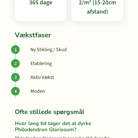
365 dage
2/m² (15-20cm
afstand)
Vækstfaser
Ny Stikling / Skud
Etablering
Aktiv Vækst
Moden
Ofte stillede spørgsmål
Hvor lang tid tager det at dyrke
Philodendron Gloriosum?