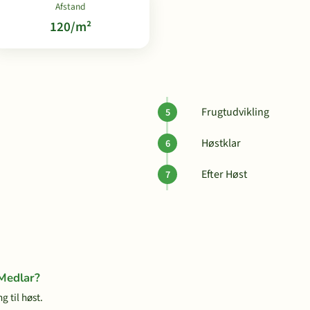
Afstand
120/m²
Frugtudvikling
Høstklar
Efter Høst
 Medlar?
g til høst.