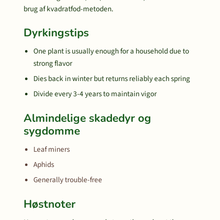
brug af kvadratfod-metoden.
Dyrkingstips
One plant is usually enough for a household due to
strong flavor
Dies back in winter but returns reliably each spring
Divide every 3-4 years to maintain vigor
Almindelige skadedyr og
sygdomme
Leaf miners
Aphids
Generally trouble-free
Høstnoter