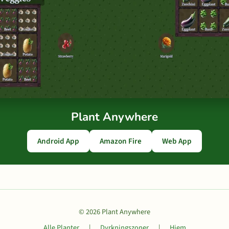
Plant Anywhere
Android App
Amazon Fire
Web App
© 2026 Plant Anywhere
Alle Planter
|
Dyrkningszoner
|
Hjem