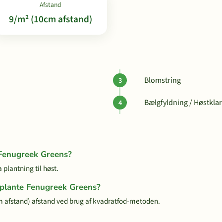
Afstand
9/m² (10cm afstand)
Blomstring
Bælgfyldning / Høstklar
 Fenugreek Greens?
plantning til høst.
g plante Fenugreek Greens?
afstand) afstand ved brug af kvadratfod-metoden.