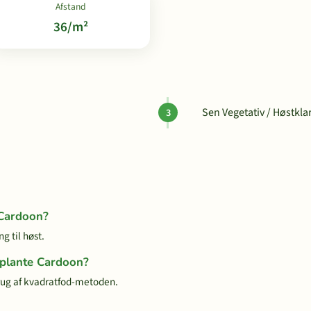
Afstand
36/m²
Sen Vegetativ / Høstkla
 Cardoon?
g til høst.
 plante Cardoon?
rug af kvadratfod-metoden.