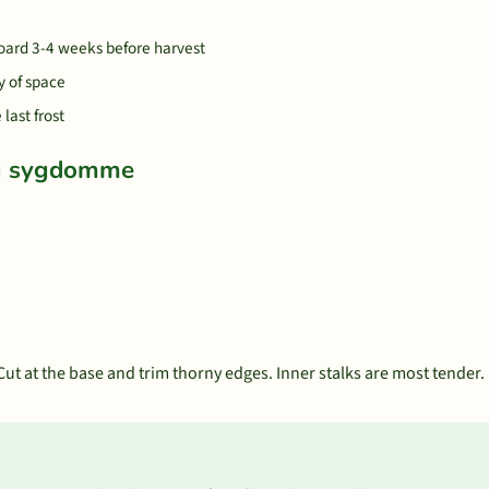
oard 3-4 weeks before harvest
y of space
last frost
og sygdomme
ut at the base and trim thorny edges. Inner stalks are most tender.