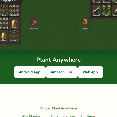
Plant Anywhere
Android App
Amazon Fire
Web App
© 2026 Plant Anywhere
Alle Planter
|
Dyrkningszoner
|
Hjem