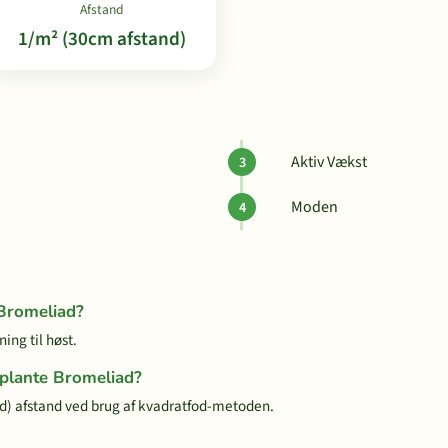
Afstand
1/m² (30cm afstand)
Aktiv Vækst
Moden
 Bromeliad?
ing til høst.
 plante Bromeliad?
) afstand ved brug af kvadratfod-metoden.