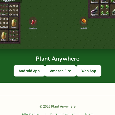
Plant Anywhere
Android App
Amazon Fire
Web App
© 2026 Plant Anywhere
Alle Planter
|
Dyrkningszoner
|
Hjem