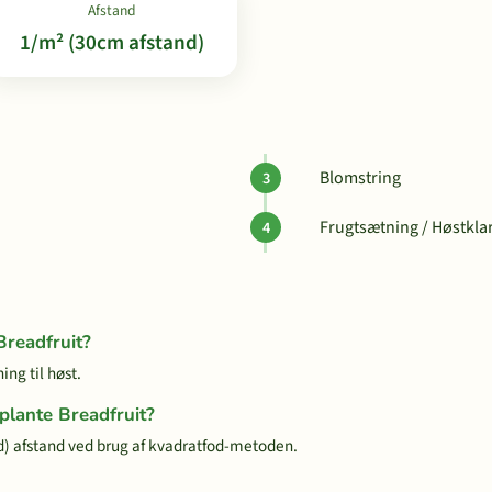
Afstand
1/m² (30cm afstand)
Blomstring
Frugtsætning / Høstkla
Breadfruit?
ing til høst.
 plante Breadfruit?
) afstand ved brug af kvadratfod-metoden.