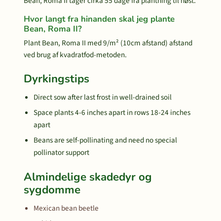
Bean, Roma II tager cirka 55 dage fra plantning til høst.
Hvor langt fra hinanden skal jeg plante
Bean, Roma II?
Plant Bean, Roma II med 9/m² (10cm afstand) afstand
ved brug af kvadratfod-metoden.
Dyrkingstips
Direct sow after last frost in well-drained soil
Space plants 4-6 inches apart in rows 18-24 inches
apart
Beans are self-pollinating and need no special
pollinator support
Almindelige skadedyr og
sygdomme
Mexican bean beetle