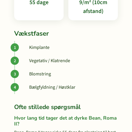
55 dage
9/m² (10cm
afstand)
Vækstfaser
Kimplante
Vegetativ / Klatrende
Blomstring
Bælgfyldning / Høstklar
Ofte stillede spørgsmål
Hvor lang tid tager det at dyrke Bean, Roma
II?