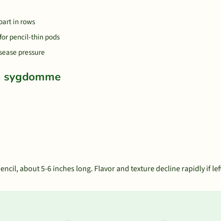
part in rows
for pencil-thin pods
sease pressure
og sygdomme
cil, about 5-6 inches long. Flavor and texture decline rapidly if lef