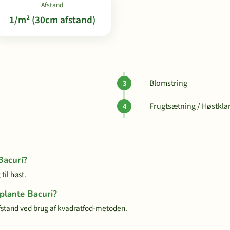
Afstand
1/m² (30cm afstand)
Blomstring
Frugtsætning / Høstkla
Bacuri?
til høst.
 plante Bacuri?
fstand ved brug af kvadratfod-metoden.