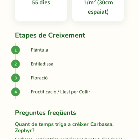
55 dies
1/m² (30cm
espaiat)
Etapes de Creixement
Plàntula
Enfiladissa
Floració
Fructificació / Llest per Collir
Preguntes freqüents
Quant de temps triga a créixer Carbassa,
Zephyr?