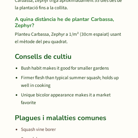
Carbassa, Zephyr triga aproximadament 55 dies des de
la plantació fins a la collita.
A quina distància he de plantar Carbassa,
Zephyr?
Planteu Carbassa, Zephyr a 1/m² (30cm espaiat) usant
el mètode del peu quadrat.
Consells de cultiu
Bush habit makes it good for smaller gardens
Firmer flesh than typical summer squash; holds up
well in cooking
Unique bicolor appearance makes it a market
favorite
Plagues i malalties comunes
Squash vine borer