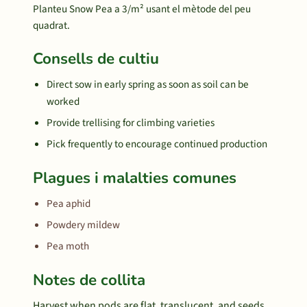
Planteu Snow Pea a 3/m² usant el mètode del peu
quadrat.
Consells de cultiu
Direct sow in early spring as soon as soil can be
worked
Provide trellising for climbing varieties
Pick frequently to encourage continued production
Plagues i malalties comunes
Pea aphid
Powdery mildew
Pea moth
Notes de collita
Harvest when pods are flat, translucent, and seeds