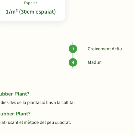
Espaiat
1/m² (30cm espaiat)
Creixement Actiu
Madur
Rubber Plant?
s des de la plantació fins a la collita.
Rubber Plant?
at) usant el mètode del peu quadrat.