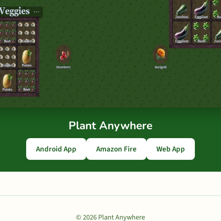
Plant Anywhere
Android App
Amazon Fire
Web App
© 2026 Plant Anywhere