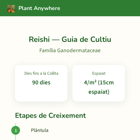
Plant Anywhere
Reishi — Guia de Cultiu
Família Ganodermataceae
Dies fins a la Collita
Espaiat
90 dies
4/m² (15cm
espaiat)
Etapes de Creixement
Plàntula