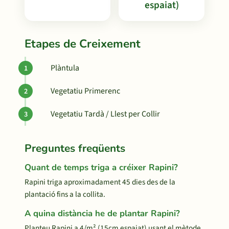
espaiat)
Etapes de Creixement
Plàntula
Vegetatiu Primerenc
Vegetatiu Tardà / Llest per Collir
Preguntes freqüents
Quant de temps triga a créixer Rapini?
Rapini triga aproximadament 45 dies des de la
plantació fins a la collita.
A quina distància he de plantar Rapini?
Planteu Rapini a 4/m² (15cm espaiat) usant el mètode