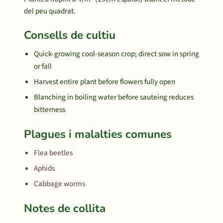
del peu quadrat.
Consells de cultiu
Quick-growing cool-season crop; direct sow in spring
or fall
Harvest entire plant before flowers fully open
Blanching in boiling water before sauteing reduces
bitterness
Plagues i malalties comunes
Flea beetles
Aphids
Cabbage worms
Notes de collita