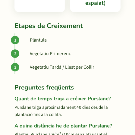
espaiat)
Etapes de Creixement
Plàntula
Vegetatiu Primerenc
Vegetatiu Tardà / Llest per Collir
Preguntes freqüents
Quant de temps triga a créixer Purslane?
Purslane triga aproximadament 40 dies des de la
plantació fins a la collita.
A quina distància he de plantar Purslane?
Planteu Purslane a 9/m² (10cm espaiat) usant el