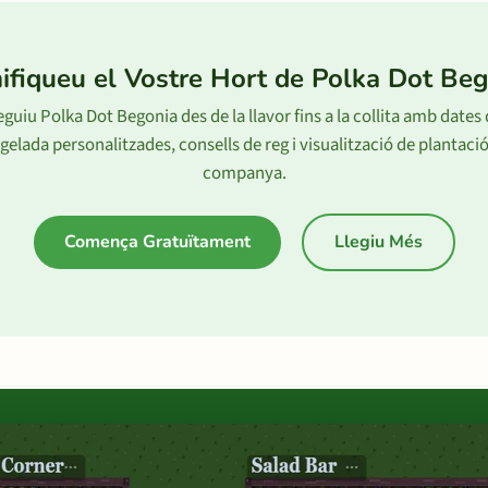
ifiqueu el Vostre Hort de Polka Dot Be
guiu Polka Dot Begonia des de la llavor fins a la collita amb dates
gelada personalitzades, consells de reg i visualització de plantaci
companya.
Comença Gratuïtament
Llegiu Més