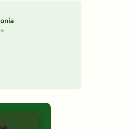
gonia
 de
ó