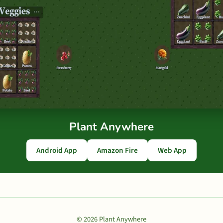
Plant Anywhere
Android App
Amazon Fire
Web App
© 2026 Plant Anywhere