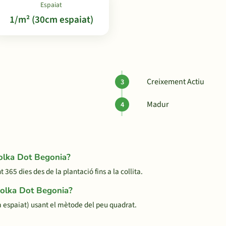
Espaiat
1/m² (30cm espaiat)
Creixement Actiu
Madur
Polka Dot Begonia?
5 dies des de la plantació fins a la collita.
Polka Dot Begonia?
espaiat) usant el mètode del peu quadrat.