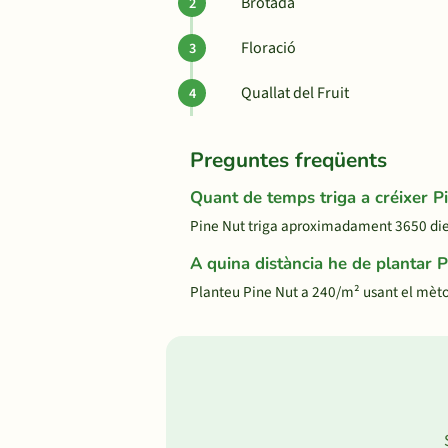
Brotada
Floració
Quallat del Fruit
Preguntes freqüents
Quant de temps triga a créixer P
Pine Nut triga aproximadament 3650 dies d
A quina distància he de plantar 
Planteu Pine Nut a 240/m² usant el mèto