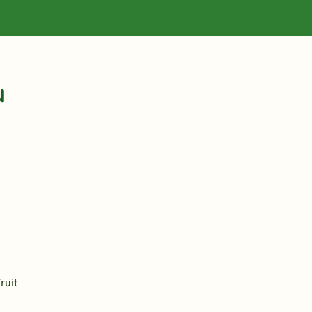
u
ruit