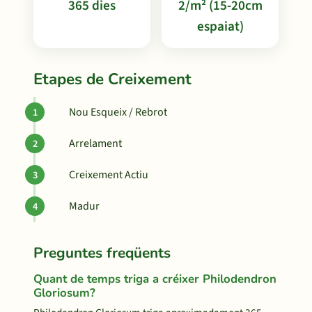
365 dies
2/m² (15-20cm
espaiat)
Etapes de Creixement
Nou Esqueix / Rebrot
Arrelament
Creixement Actiu
Madur
Preguntes freqüents
Quant de temps triga a créixer Philodendron
Gloriosum?