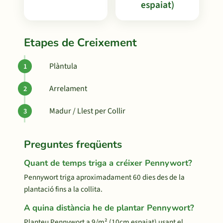
espaiat)
Etapes de Creixement
Plàntula
Arrelament
Madur / Llest per Collir
Preguntes freqüents
Quant de temps triga a créixer Pennywort?
Pennywort triga aproximadament 60 dies des de la
plantació fins a la collita.
A quina distància he de plantar Pennywort?
Planteu Pennywort a 9/m² (10cm espaiat) usant el