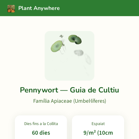
Plant Anywhere
Pennywort — Guia de Cultiu
Família Apiaceae (Umbel·líferes)
Dies fins a la Collita
Espaiat
60 dies
9/m² (10cm