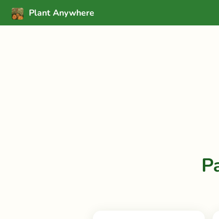
Plant Anywhere
P