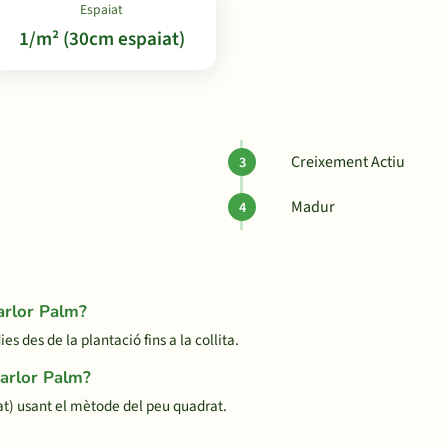
Espaiat
1/m² (30cm espaiat)
Creixement Actiu
Madur
arlor Palm?
 des de la plantació fins a la collita.
Parlor Palm?
t) usant el mètode del peu quadrat.