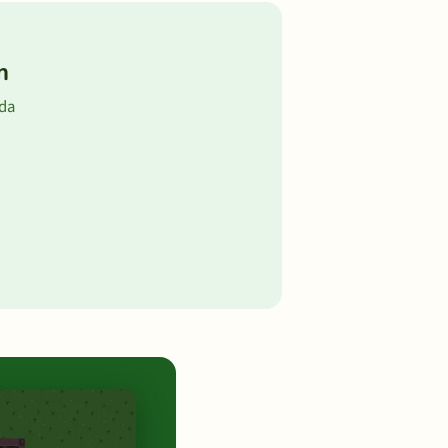
m
ada