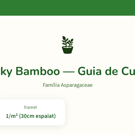
🪴
ky Bamboo — Guia de Cu
Família Asparagaceae
Espaiat
1/m² (30cm espaiat)