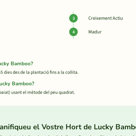
Creixement Actiu
Madur
 Lucky Bamboo?
es des de la plantació fins a la collita.
 Lucky Bamboo?
iat) usant el mètode del peu quadrat.
anifiqueu el Vostre Hort de Lucky Bam