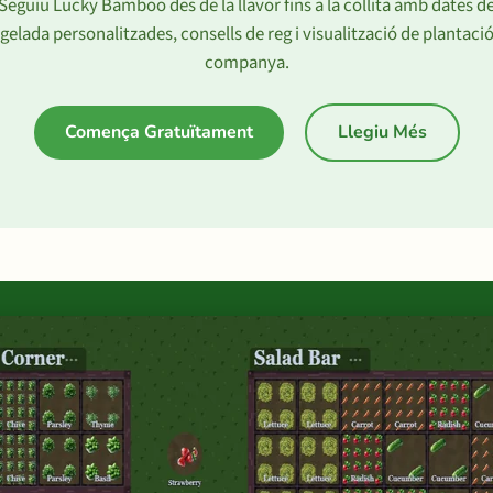
Seguiu Lucky Bamboo des de la llavor fins a la collita amb dates d
gelada personalitzades, consells de reg i visualització de plantaci
companya.
Comença Gratuïtament
Llegiu Més