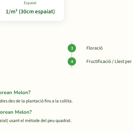
Espaiat
1/m² (30cm espaiat)
Floració
Fructificació / Llest per 
Korean Melon?
 des de la plantació fins a la collita.
 Korean Melon?
iat) usant el mètode del peu quadrat.