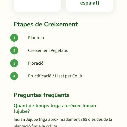
espaiat)
Etapes de Creixement
Plàntula
Creixement Vegetatiu
Floració
Fructificació / Llest per Collir
Preguntes freqüents
Quant de temps triga a créixer Indian
Jujube?
Indian Jujube triga aproximadament 365 dies des de la
plantació fins a la collita.