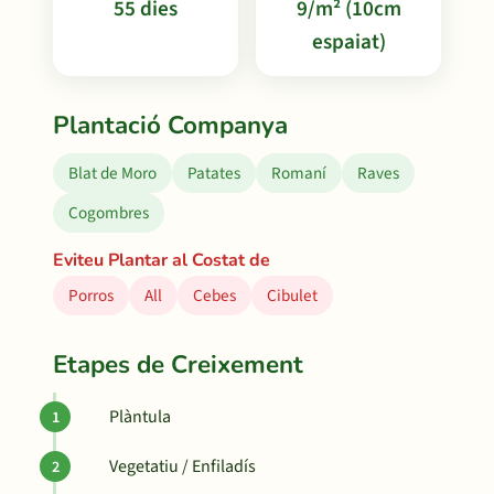
55 dies
9/m² (10cm
espaiat)
Plantació Companya
Blat de Moro
Patates
Romaní
Raves
Cogombres
Eviteu Plantar al Costat de
Porros
All
Cebes
Cibulet
Etapes de Creixement
Plàntula
Vegetatiu / Enfiladís