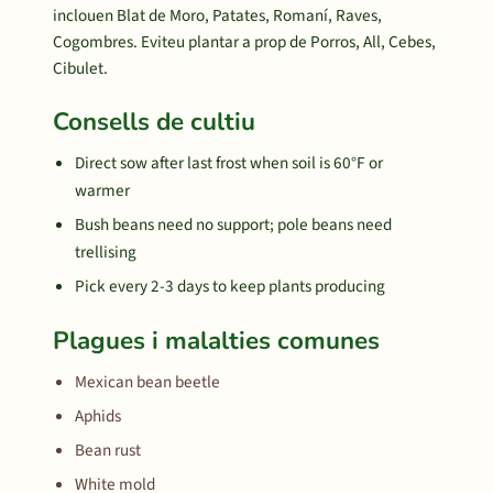
inclouen Blat de Moro, Patates, Romaní, Raves,
Cogombres. Eviteu plantar a prop de Porros, All, Cebes,
Cibulet.
Consells de cultiu
Direct sow after last frost when soil is 60°F or
warmer
Bush beans need no support; pole beans need
trellising
Pick every 2-3 days to keep plants producing
Plagues i malalties comunes
Mexican bean beetle
Aphids
Bean rust
White mold