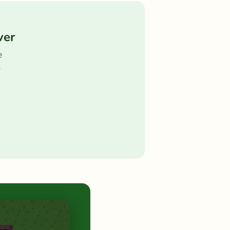
ver
e
ó