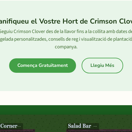
anifiqueu el Vostre Hort de Crimson Clo
Seguiu Crimson Clover des de la llavor fins a la collita amb dates d
gelada personalitzades, consells de reg i visualització de plantaci
companya.
Comença Gratuïtament
Llegiu Més