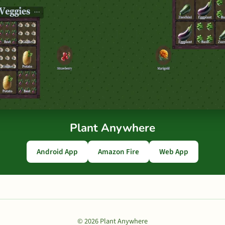
Plant Anywhere
Android App
Amazon Fire
Web App
© 2026 Plant Anywhere