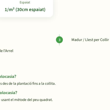
Espaiat
1/m² (30cm espaiat)
Madur / Llest per Collir
 l'Arrel
olocasia?
es de la plantació fins a la collita.
olocasia?
 usant el mètode del peu quadrat.