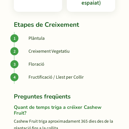
espaiat)
Etapes de Creixement
Plàntula
Creixement Vegetatiu
Floració
Fructificació / Llest per Collir
Preguntes freqüents
Quant de temps triga a créixer Cashew
Fruit?
Cashew Fruit triga aproximadament 365 dies des de la
plantació fins a la collita.