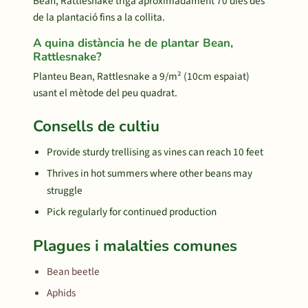
Bean, Rattlesnake triga aproximadament 70 dies des
de la plantació fins a la collita.
A quina distància he de plantar Bean,
Rattlesnake?
Planteu Bean, Rattlesnake a 9/m² (10cm espaiat)
usant el mètode del peu quadrat.
Consells de cultiu
Provide sturdy trellising as vines can reach 10 feet
Thrives in hot summers where other beans may
struggle
Pick regularly for continued production
Plagues i malalties comunes
Bean beetle
Aphids