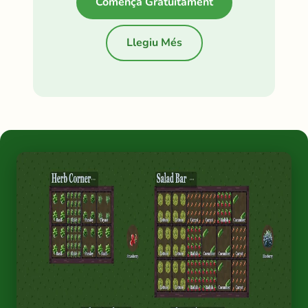
Comença Gratuïtament
Llegiu Més