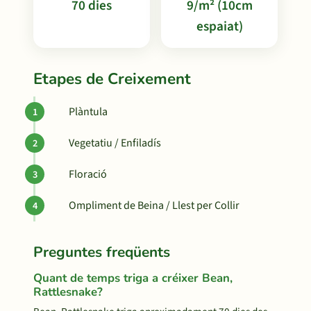
70 dies
9/m² (10cm
espaiat)
Etapes de Creixement
Plàntula
Vegetatiu / Enfiladís
Floració
Ompliment de Beina / Llest per Collir
Preguntes freqüents
Quant de temps triga a créixer Bean,
Rattlesnake?