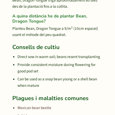
Bean, Dragon Tongue triga aproximadament 60 dies
des de la plantació fins a la collita.
A quina distància he de plantar Bean,
Dragon Tongue?
Planteu Bean, Dragon Tongue a 9/m² (10cm espaiat)
usant el mètode del peu quadrat.
Consells de cultiu
Direct sow in warm soil; beans resent transplanting
Provide consistent moisture during flowering for
good pod set
Can be used as a snap bean young or a shell bean
when mature
Plagues i malalties comunes
Mexican bean beetle