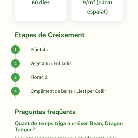
60 dies
9/m² (10cm
espaiat)
Etapes de Creixement
Plàntula
Vegetatiu / Enfiladís
Floració
Ompliment de Beina / Llest per Collir
Preguntes freqüents
Quant de temps triga a créixer Bean, Dragon
Tongue?