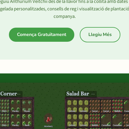
guiu Anthurium Veitchii des de la llavor fins a la collita amb dates
gelada personalitzades, consells de reg i visualització de plantaci
companya.
Comença Gratuïtament
Llegiu Més