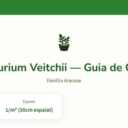
🪴
rium Veitchii — Guia de 
Família Araceae
Espaiat
1/m² (30cm espaiat)