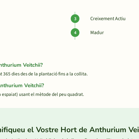
Creixement Actiu
Madur
nthurium Veitchii?
65 dies des de la plantació fins a la collita.
Anthurium Veitchii?
 espaiat) usant el mètode del peu quadrat.
ifiqueu el Vostre Hort de Anthurium Vei